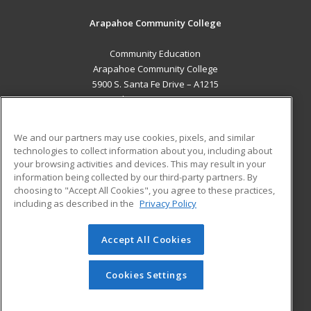
Arapahoe Community College
Community Education
Arapahoe Community College
5900 S. Santa Fe Drive – A1215
Littleton, CO 80120 US
MAIN CONTENT
We and our partners may use cookies, pixels, and similar
Career Training
technologies to collect information about you, including about
your browsing activities and devices. This may result in your
information being collected by our third-party partners. By
ADDITIONAL RESOURCES
choosing to "Accept All Cookies", you agree to these practices,
Military
Student Blog
including as described in the
Privacy Policy
Help
Accept All Cookies
© 2026 ed2go, a division of Cengage Learning. All rights
reserved. The material on this site cannot be reproduced or
redistributed unless you have obtained prior written
Cookies Settings
permission from Cengage Learning.
Privacy Policy