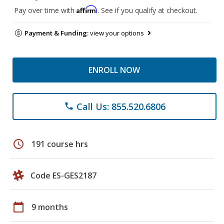
Affirm
Pay over time with
. See if you qualify at checkout.
Payment & Funding:
view your options
ENROLL NOW
Call Us: 855.520.6806
phone
schedule
191 course hrs
Code ES-GES2187
calendar_today
9 months