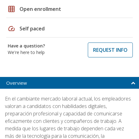
grid_on
Open enrollment
speed
Self paced
Have a question?
REQUEST INFO
We're here to help
Overview
En el cambiante mercado laboral actual, los empleadores
valoran a candidatos con habilidades digitales,
preparación profesional y capacidad de comunicarse
eficazmente con clientes y compañeros de trabajo. A
medida que los lugares de trabajo dependen cada vez
más de la tecnología para la comunicación, la