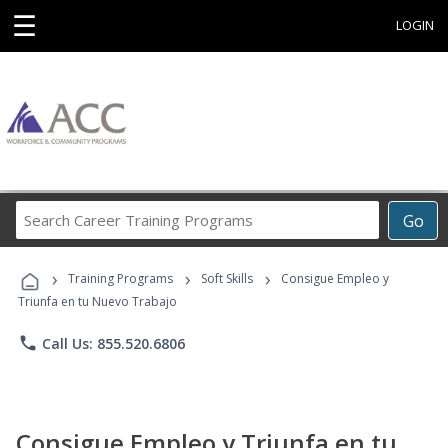
☰
LOGIN
Search
Go
Career
Training
›
›
›
Programs
Training Programs
Soft Skills
Consigue Empleo y
Triunfa en tu Nuevo Trabajo
phone
Call Us: 855.520.6806
Consigue Empleo y Triunfa en tu