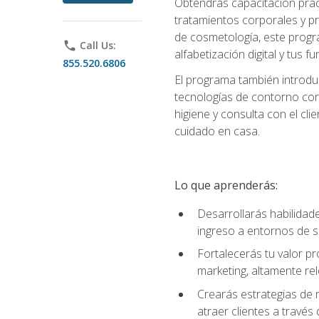
Obtendrás capacitación práctic
tratamientos corporales y pro
de cosmetología, este progra
phone
Call Us:
alfabetización digital y tus 
855.520.6806
El programa también introduc
tecnologías de contorno corp
higiene y consulta con el cl
cuidado en casa.
Lo que aprenderás:
Desarrollarás habilidades
ingreso a entornos de s
Fortalecerás tu valor p
marketing, altamente rele
Crearás estrategias de m
atraer clientes a través 