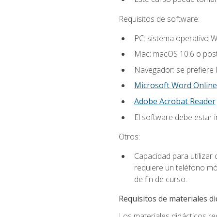
Requisitos de software:
PC: sistema operativo W
Mac: macOS 10.6 o post
Navegador: se prefiere 
Microsoft Word Online
Adobe Acrobat Reader
El software debe estar 
Otros:
Capacidad para utilizar
requiere un teléfono móv
de fin de curso.
Requisitos de materiales di
Los materiales didácticos req