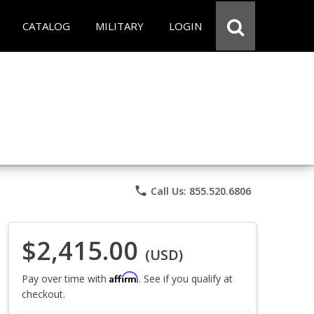
CATALOG
MILITARY
LOGIN
phone
Call Us: 855.520.6806
$2,415.00
(USD)
Affirm
Pay over time with
. See if you qualify at
checkout.