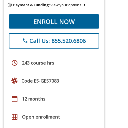
Payment & Funding:
view your options
ENROLL NOW
Call Us: 855.520.6806
phone
schedule
243 course hrs
Code ES-GES7083
calendar_today
12 months
grid_on
Open enrollment