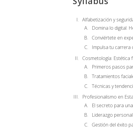
Syllabus
Alfabetización y segurida
Domina lo digital: 
Conviértete en expe
Impulsa tu carrera 
Cosmetología: Estética f
Primeros pasos par
Tratamientos facia
Técnicas y tendenc
Profesionalismo en Est
El secreto para un
Liderazgo personal 
Gestión del éxito p