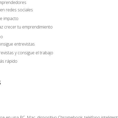
 emprendedores
en redes sociales
e impacto
az crecer tu emprendimiento
eo
onsigue entrevistas
evistas y consigue el trabajo
ás rápido
s
e en una PC, Mac, dispositivo Chromebook, teléfono inteligente