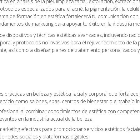
a en análisis de la piel, limpieza facial, exfoliación, extraccion
tocolos especializados para el acné, la pigmentación, la celulit
ma de formación en estética fortalecerá tu comunicación con lo
fundamentos de marketing para apoyar tu éxito en la industria mo
e dispositivos y técnicas estéticas avanzadas, incluyendo radio
oral y protocolos no invasivos para el rejuvenecimiento de la p
iente, así como a diseñar planes de tratamiento personalizados
 prácticas en belleza y estética facial y corporal que fortalecer
ervicio como salones, spas, centros de bienestar o el trabajo i
rofesional al combinar conocimientos de estética con competenci
vantes en la industria actual de la belleza.
arketing efectivas para promocionar servicios estéticos faciale
de redes sociales y plataformas digitales.